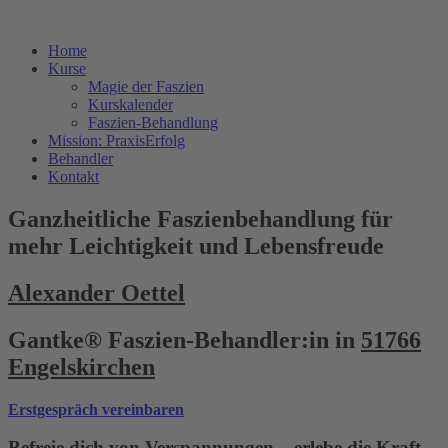
Home
Kurse
Magie der Faszien
Kurskalender
Faszien-Behandlung
Mission: PraxisErfolg
Behandler
Kontakt
Ganzheitliche Faszienbehandlung für
mehr Leichtigkeit und Lebensfreude
Alexander Oettel
Gantke® Faszien-Behandler:in in
51766
Engelskirchen
Erstgespräch vereinbaren
Befreie dich von Verspannungen – erlebe die Kraft