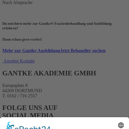
Nach Absprache
Du möchtest mehr zur Gantke® Faszienbehandlung und Ausbildung
erfahren?
Dann schau gern vorbei!
Mehr zur Gantke Ausbildung
Jetzt Behandler suchen
Anrufen
Kontakt
GANTKE AKADEMIE GMBH
Europaplatz 8
44269 DORTMUND
T. 0162 / 716 2557
FOLGE UNS AUF
SOCIAL MEDIA
FACEBOOK
INSTAGRAM
YOUTUBE