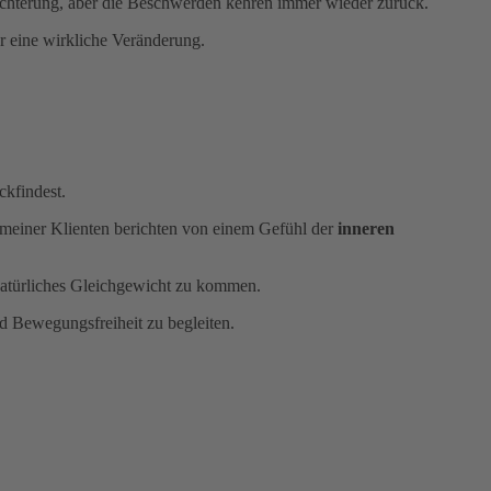
eichterung, aber die Beschwerden kehren immer wieder zurück.
ür eine wirkliche Veränderung.
ckfindest.
e meiner Klienten berichten von einem Gefühl der
inneren
natürliches Gleichgewicht zu kommen.
 Bewegungsfreiheit zu begleiten.