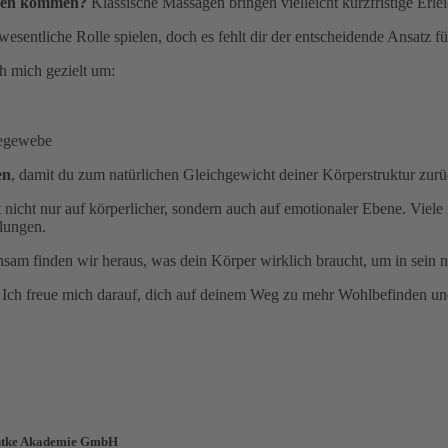
erzen kommen?
Klassische Massagen bringen vielleicht kurzfristige Erl
wesentliche Rolle spielen, doch es fehlt dir der entscheidende Ansatz f
 mich gezielt um:
degewebe
en
, damit du zum natürlichen Gleichgewicht deiner Körperstruktur zurü
 nicht nur auf körperlicher, sondern auch auf emotionaler Ebene. Viel
lungen.
am finden wir heraus, was dein Körper wirklich braucht, um in sein 
Ich freue mich darauf, dich auf deinem Weg zu mehr Wohlbefinden und
Gantke Akademie GmbH