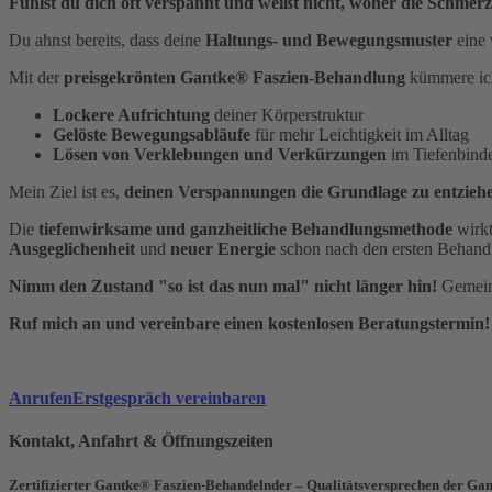
Fühlst du dich oft verspannt und weißt nicht, woher die Schm
Du ahnst bereits, dass deine
Haltungs- und Bewegungsmuster
eine 
Mit der
preisgekrönten Gantke® Faszien-Behandlung
kümmere ich
Lockere Aufrichtung
deiner Körperstruktur
Gelöste Bewegungsabläufe
für mehr Leichtigkeit im Alltag
Lösen von Verklebungen und Verkürzungen
im Tiefenbin
Mein Ziel ist es,
deinen Verspannungen die Grundlage zu entzieh
Die
tiefenwirksame und ganzheitliche Behandlungsmethode
wirkt
Ausgeglichenheit
und
neuer Energie
schon nach den ersten Behand
Nimm den Zustand "so ist das nun mal" nicht länger hin!
Gemeins
Ruf mich an und vereinbare einen kostenlosen Beratungstermin!
Anrufen
Erstgespräch vereinbaren
Kontakt, Anfahrt & Öffnungszeiten
Zertifizierter Gantke® Faszien-Behandelnder – Qualitätsversprechen der 