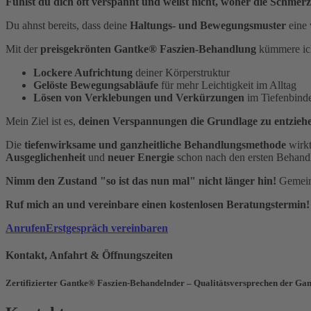
Fühlst du dich oft verspannt und weißt nicht, woher die Schm
Du ahnst bereits, dass deine
Haltungs- und Bewegungsmuster
eine 
Mit der
preisgekrönten Gantke® Faszien-Behandlung
kümmere ich
Lockere Aufrichtung
deiner Körperstruktur
Gelöste Bewegungsabläufe
für mehr Leichtigkeit im Alltag
Lösen von Verklebungen und Verkürzungen
im Tiefenbin
Mein Ziel ist es,
deinen Verspannungen die Grundlage zu entzieh
Die
tiefenwirksame und ganzheitliche Behandlungsmethode
wirkt
Ausgeglichenheit
und
neuer Energie
schon nach den ersten Behand
Nimm den Zustand "so ist das nun mal" nicht länger hin!
Gemeins
Ruf mich an und vereinbare einen kostenlosen Beratungstermin!
Anrufen
Erstgespräch vereinbaren
Kontakt, Anfahrt & Öffnungszeiten
Zertifizierter Gantke® Faszien-Behandelnder – Qualitätsversprechen der 