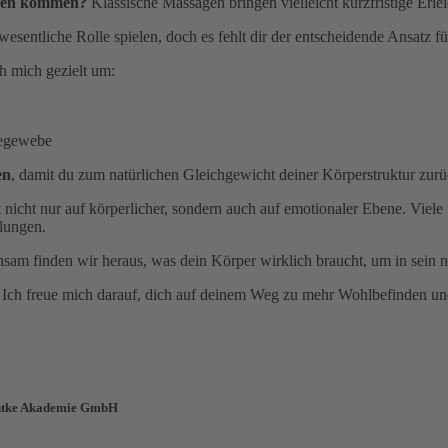
erzen kommen?
Klassische Massagen bringen vielleicht kurzfristige Erl
wesentliche Rolle spielen, doch es fehlt dir der entscheidende Ansatz f
 mich gezielt um:
degewebe
en
, damit du zum natürlichen Gleichgewicht deiner Körperstruktur zurü
 nicht nur auf körperlicher, sondern auch auf emotionaler Ebene. Viel
lungen.
am finden wir heraus, was dein Körper wirklich braucht, um in sein 
Ich freue mich darauf, dich auf deinem Weg zu mehr Wohlbefinden und
Gantke Akademie GmbH