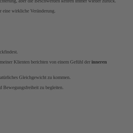
eichterung, aber die Beschwerden kehren immer wieder zurück.
ür eine wirkliche Veränderung.
ckfindest.
e meiner Klienten berichten von einem Gefühl der
inneren
natürliches Gleichgewicht zu kommen.
 Bewegungsfreiheit zu begleiten.