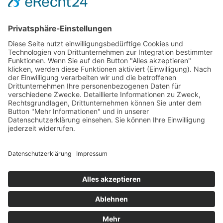
HOME
|
KURSE
|
KONTAKT
AGB AKADEMIE
|
|
DATENSCHUTZ