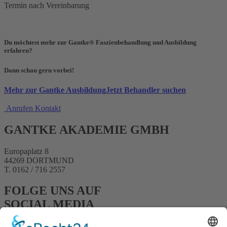
Termin nach Vereinbarung
Du möchtest mehr zur Gantke® Faszienbehandlung und Ausbildung
erfahren?
Dann schau gern vorbei!
Mehr zur Gantke Ausbildung
Jetzt Behandler suchen
Anrufen
Kontakt
GANTKE AKADEMIE GMBH
Europaplatz 8
44269 DORTMUND
T. 0162 / 716 2557
FOLGE UNS AUF
SOCIAL MEDIA
FACEBOOK
INSTAGRAM
YOUTUBE