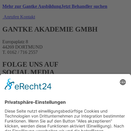
Mehr zur Gantke Ausbildung
Jetzt Behandler suchen
Anrufen
Kontakt
GANTKE AKADEMIE GMBH
Europaplatz 8
44269 DORTMUND
T. 0162 / 716 2557
FOLGE UNS AUF
SOCIAL MEDIA
FACEBOOK
INSTAGRAM
YOUTUBE
HOME
|
KURSE