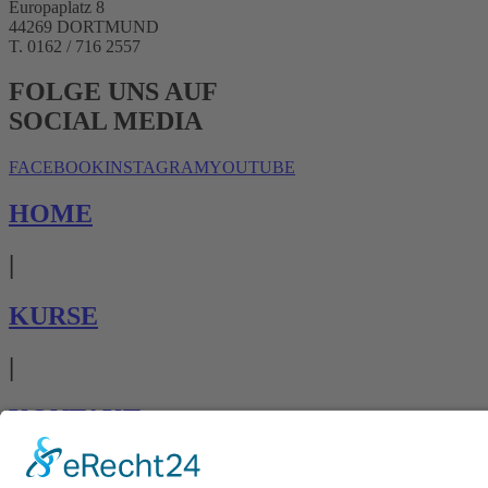
Europaplatz 8
44269 DORTMUND
T. 0162 / 716 2557
FOLGE UNS AUF
SOCIAL MEDIA
FACEBOOK
INSTAGRAM
YOUTUBE
HOME
|
KURSE
|
KONTAKT
AGB AKADEMIE