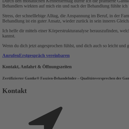
Durch den monatlichen Kennenlerntag durfte ich die prämierte Gantke
Behandlers wirkten auf mich ein und nach der Behandlung fühlte ich m
Stress, der schnelllebige Alltag, die Anspannung im Beruf, in der Fam
Behandlung ist ein guter Ansatz, wieder zurück in sein inneres Glei
Ich helfe dir mittels einer Körperstrukturanalyse herauszufinden, w
kannst.
Wenn du dich jetzt angesprochen fühlst, und dich auch so leicht und 
Anrufen
Erstgespräch vereinbaren
Kontakt, Anfahrt & Öffnungszeiten
Zertifizierter Gantke® Faszien-Behandelnder – Qualitätsversprechen der 
Kontakt