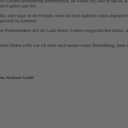
® Faszien-Behandlung kennenlernen, da wusste ich, dass es das ist, wa
ich gelöst und frei.
ilie, oder sogar in der Freizeit; wenn ihr euch dadurch schon angesproc
chgewicht zu kommen.
elche Problematiken sich im Laufe deines Lebens eingeschlichen haben,
gelöst fühlen willst wie ich mich nach meiner ersten Behandlung, dann 
Gantke Akademie GmbH