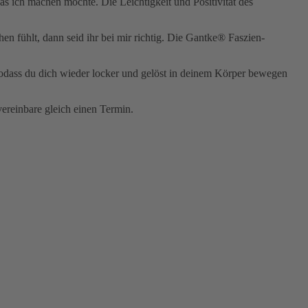
s ich machen möchte. Die Leichtigkeit und Positivität des
hen fühlt, dann seid ihr bei mir richtig. Die Gantke® Faszien-
 sodass du dich wieder locker und gelöst in deinem Körper bewegen
vereinbare gleich einen Termin.