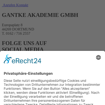
Anrufen
Kontakt
GANTKE AKADEMIE GMBH
Europaplatz 8
44269 DORTMUND
T. 0162 / 716 2557
FOLGE UNS AUF
SOCIAL MEDIA
FACEBOOK
INSTAGRAM
YOUTUBE
HOME
|
KURSE
|