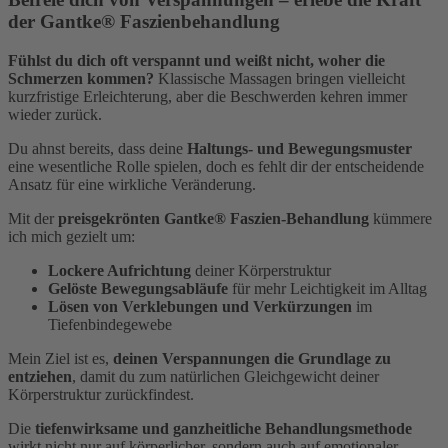
der Gantke® Faszienbehandlung
Fühlst du dich oft verspannt und weißt nicht, woher die
Schmerzen kommen?
Klassische Massagen bringen vielleicht
kurzfristige Erleichterung, aber die Beschwerden kehren immer
wieder zurück.
Du ahnst bereits, dass deine
Haltungs- und Bewegungsmuster
eine wesentliche Rolle spielen, doch es fehlt dir der entscheidende
Ansatz für eine wirkliche Veränderung.
Mit der
preisgekrönten Gantke® Faszien-Behandlung
kümmere
ich mich gezielt um:
Lockere Aufrichtung
deiner Körperstruktur
Gelöste Bewegungsabläufe
für mehr Leichtigkeit im Alltag
Lösen von Verklebungen und Verkürzungen
im
Tiefenbindegewebe
Mein Ziel ist es,
deinen Verspannungen die Grundlage zu
entziehen
, damit du zum natürlichen Gleichgewicht deiner
Körperstruktur zurückfindest.
Die
tiefenwirksame und ganzheitliche Behandlungsmethode
wirkt nicht nur auf körperlicher, sondern auch auf emotionaler