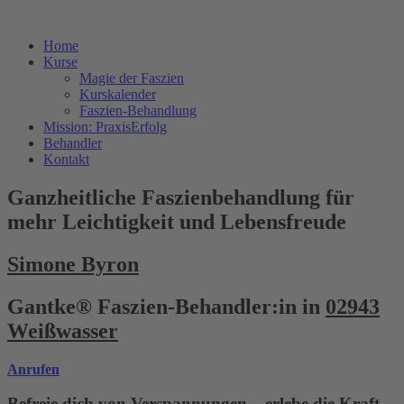
Home
Kurse
Magie der Faszien
Kurskalender
Faszien-Behandlung
Mission: PraxisErfolg
Behandler
Kontakt
Ganzheitliche Faszienbehandlung für
mehr Leichtigkeit und Lebensfreude
Simone Byron
Gantke® Faszien-Behandler:in in
02943
Weißwasser
Anrufen
Befreie dich von Verspannungen – erlebe die Kraft