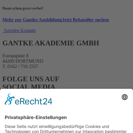
Dann schau gern vorbei!
Mehr zur Gantke Ausbildung
Jetzt Behandler suchen
Anrufen
Kontakt
GANTKE AKADEMIE GMBH
Europaplatz 8
44269 DORTMUND
T. 0162 / 716 2557
FOLGE UNS AUF
SOCIAL MEDIA
FACEBOOK
INSTAGRAM
YOUTUBE
HOME
|